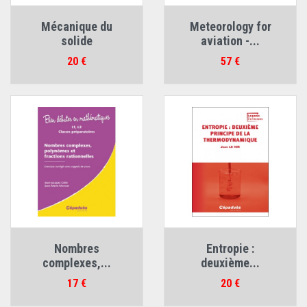
Mécanique du
Meteorology for
solide
aviation -...
Prix
Prix
20 €
57 €
Nombres
Entropie :
complexes,...
deuxième...
Prix
Prix
17 €
20 €