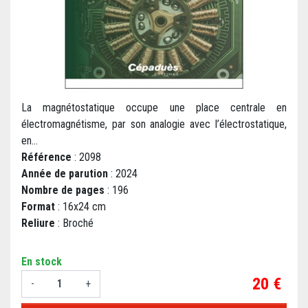
La magnétostatique occupe une place centrale en
électromagnétisme, par son analogie avec l’électrostatique,
en...
Référence
: 2098
Année de parution
: 2024
Nombre de pages
: 196
Format
: 16x24 cm
Reliure
: Broché
En stock
Prix
20 €
-
+