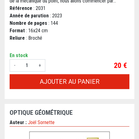
de la mécanique du point, nous allons commencer par...
Référence
: 2031
Année de parution
: 2023
Nombre de pages
: 144
Format
: 16x24 cm
Reliure
: Broché
En stock
Prix
20 €
-
+
AJOUTER AU PANIER
OPTIQUE GÉOMÉTRIQUE
Auteur :
Joël Sornette