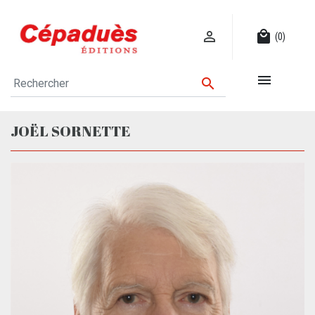

local_mall
(0)


JOËL SORNETTE