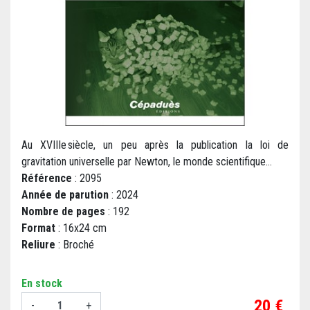
Au XVIIIe siècle, un peu après la publication la loi de
gravitation universelle par Newton, le monde scientifique...
Référence
: 2095
Année de parution
: 2024
Nombre de pages
: 192
Format
: 16x24 cm
Reliure
: Broché
En stock
Prix
20 €
-
+