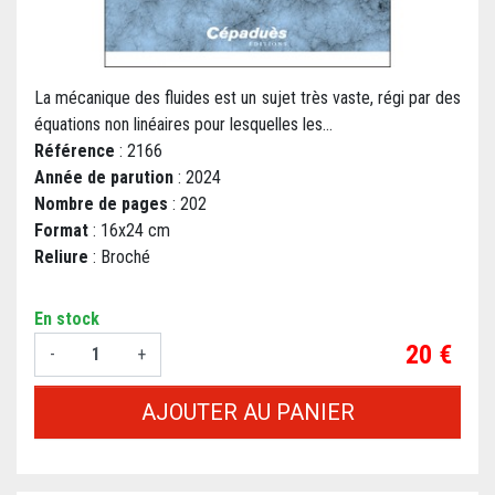
La mécanique des fluides est un sujet très vaste, régi par des
équations non linéaires pour lesquelles les...
Référence
: 2166
Année de parution
: 2024
Nombre de pages
: 202
Format
: 16x24 cm
Reliure
: Broché
En stock
Prix
20 €
-
+
AJOUTER AU PANIER