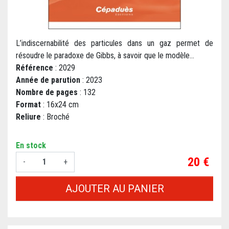
L’indiscernabilité des particules dans un gaz permet de
résoudre le paradoxe de Gibbs, à savoir que le modèle...
Référence
: 2029
Année de parution
: 2023
Nombre de pages
: 132
Format
: 16x24 cm
Reliure
: Broché
En stock
Prix
20 €
-
+
AJOUTER AU PANIER