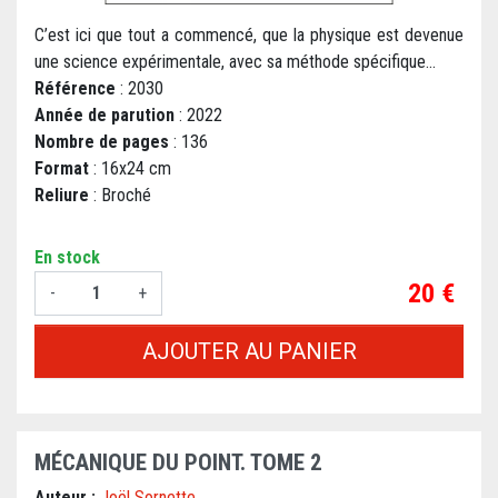
C’est ici que tout a commencé, que la physique est devenue
une science expérimentale, avec sa méthode spécifique...
Référence
: 2030
Année de parution
: 2022
Nombre de pages
: 136
Format
: 16x24 cm
Reliure
: Broché
En stock
Prix
20 €
-
+
AJOUTER AU PANIER
MÉCANIQUE DU POINT. TOME 2
Auteur :
Joël Sornette