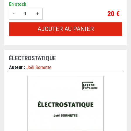
En stock
Prix
20 €
-
+
AJOUTER AU PANIER
ÉLECTROSTATIQUE
Auteur :
Joël Sornette