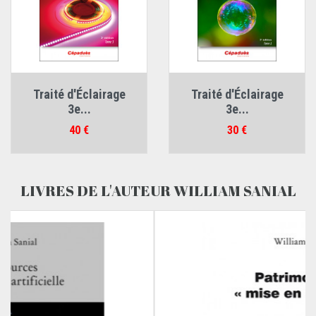
Traité d'Éclairage
Traité d'Éclairage
3e...
3e...
Prix
Prix
40 €
30 €
LIVRES DE L'AUTEUR WILLIAM SANIAL