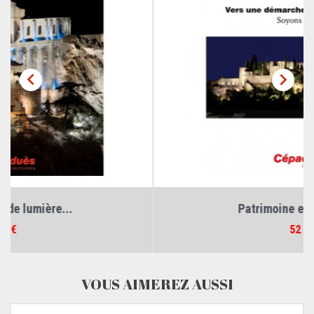


Patrimoine et mise en...
Prix
52 €
VOUS AIMEREZ AUSSI