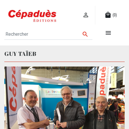

local_mall
(0)


GUY TAÏEB