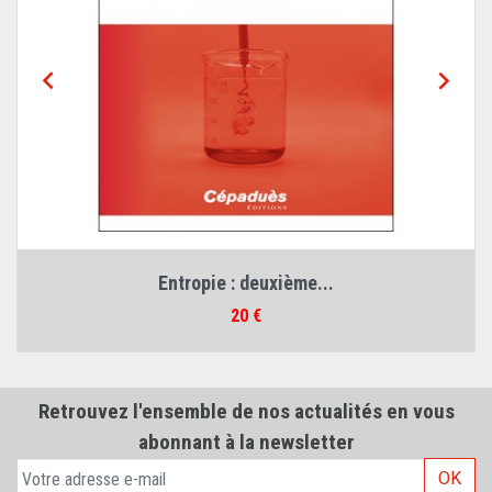


Thermodynamique :...
Prix
20 €
Retrouvez l'ensemble de nos actualités en vous
abonnant à la newsletter
OK