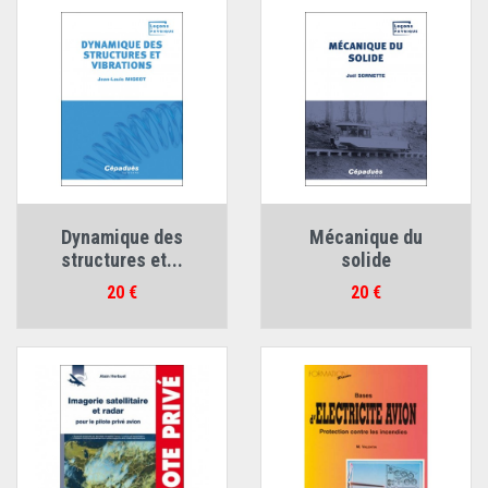
Dynamique des
Mécanique du
structures et...
solide
Prix
Prix
20 €
20 €