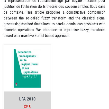
la représentation de l'échantillonnage par noyaux maxitifs pour
justifier de l'utilisation de la théorie des sousensembles flous dans
ce contexte. This article proposes a constructive comparison
between the so-called fuzzy transform and the classical signal
processing method that allows to handle continuous problems with
discrete operations. We introduce an imprecise fuzzy transform
based on a maxitive kernel based approach.
LFA 2010
Prix
29 €