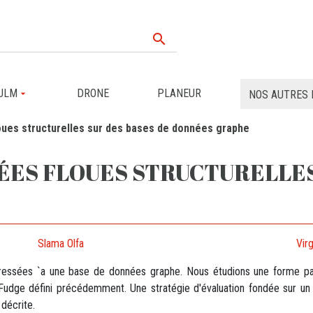

ULM
DRONE
PLANEUR
NOS AUTRES 
oues structurelles sur des bases de données graphe
ÉES FLOUES STRUCTURELLES
Slama Olfa
Virg
adressées `a une base de données graphe. Nous étudions une forme par
Fudge défini précédemment. Une stratégie d'évaluation fondée sur un
décrite.