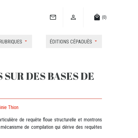


local_mall
(0)
RUBRIQUES
ÉDITIONS CÉPADUÈS
 SUR DES BASES DE
inie Thion
ticulière de requête floue structurelle et montrons
 mécanisme de compilation qui dérive des requêtes