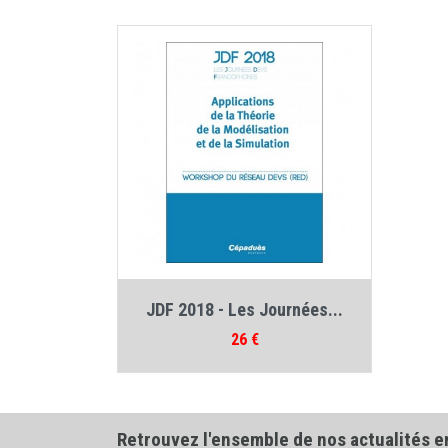
Auteur :
Collectif Workshop Red
JDF 2018 - Les Journées...
Prix
26 €
Retrouvez l'ensemble de nos actualités e