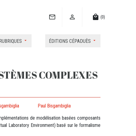


local_mall
(0)
RUBRIQUES
ÉDITIONS CÉPADUÈS
YSTÈMES COMPLEXES
sgambiglia
Paul Bisgambiglia
x implémentations de modélisation basées composants
rtual Laboratory Environment) basé sur le formalisme