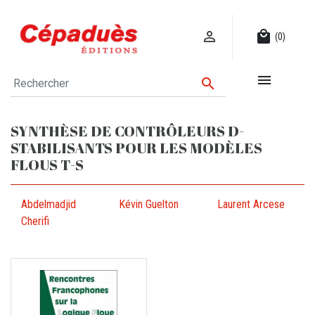

local_mall
(0)


SYNTHÈSE DE CONTRÔLEURS D-
STABILISANTS POUR LES MODÈLES
FLOUS T-S
Abdelmadjid
Kévin Guelton
Laurent Arcese
Cherifi