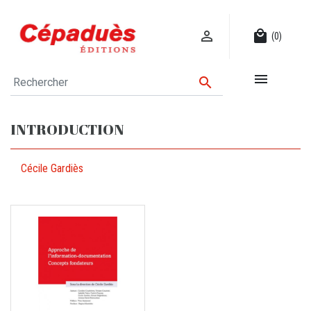

local_mall
(0)


INTRODUCTION
Cécile Gardiès