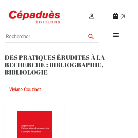

local_mall
(0)


DES PRATIQUES ÉRUDITES À LA
RECHERCHE : BIBLIOGRAPHIE,
BIBLIOLOGIE
Viviane Couzinet