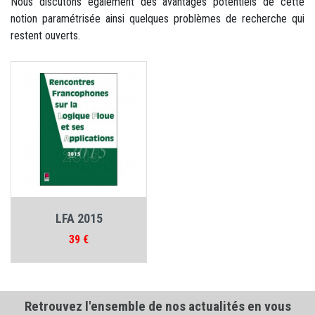
Nous discutons également des avantages potentiels de cette
notion paramétrisée ainsi quelques problèmes de recherche qui
restent ouverts.
LFA 2015
Prix
39 €
Retrouvez l'ensemble de nos actualités en vous