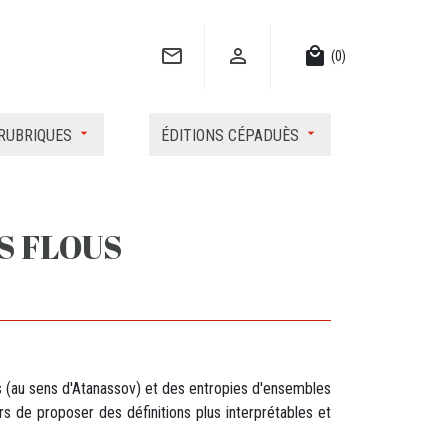


local_mall
(0)
RUBRIQUES
ÉDITIONS CÉPADUÈS
S FLOUS
tes (au sens d'Atanassov) et des entropies d'ensembles
ors de proposer des définitions plus interprétables et