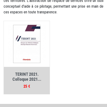
ces territoires. L'abstraction de l'espace de services offre un outil
conceptuel d'aide à ce pilotage, permettant une prise en main de
ces espaces en toute transparence.
TERINT 2021.
Colloque 2021...
Prix
25 €