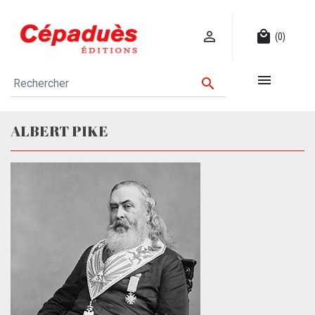

local_mall
(0)


ALBERT PIKE