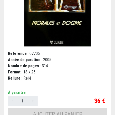
Référence
: 07705
Année de parution
: 2005
Nombre de pages
: 314
Format
: 18 x 25
Reliure
: Relié
À paraître
Prix
36 €
-
+
AJOUTER AU PANIER