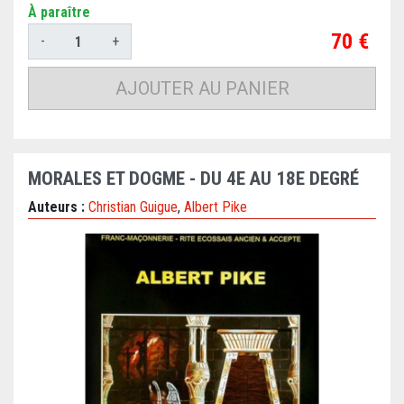
À paraître
Prix
70 €
-
+
AJOUTER AU PANIER
MORALES ET DOGME - DU 4E AU 18E DEGRÉ
Auteurs :
Christian Guigue
,
Albert Pike