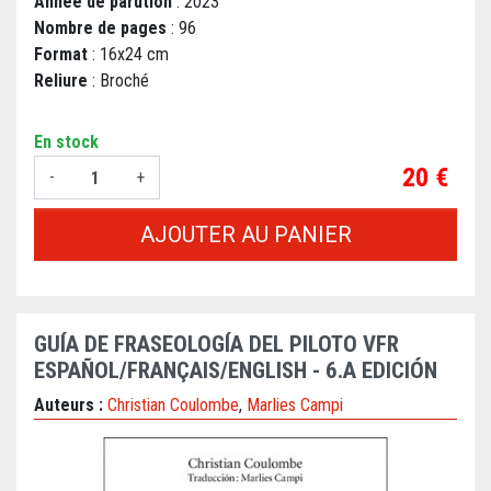
Année de parution
: 2023
Nombre de pages
: 96
Format
: 16x24 cm
Reliure
: Broché
En stock
Prix
20 €
-
+
AJOUTER AU PANIER
GUÍA DE FRASEOLOGÍA DEL PILOTO VFR
ESPAÑOL/FRANÇAIS/ENGLISH - 6.A EDICIÓN
Auteurs :
Christian Coulombe
,
Marlies Campi