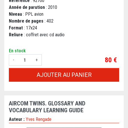
Référence
: 92700
Année de parution
: 2010
Niveau
: PPL avion
Nombre de pages
: 402
Format
: 17x24
Reliure
: coffret avec cd audio
En stock
Prix
80 €
-
+
AJOUTER AU PANIER
AIRCOM TWINS. GLOSSARY AND
VOCABULARY LEARNING GUIDE
Auteur :
Yves Rengade