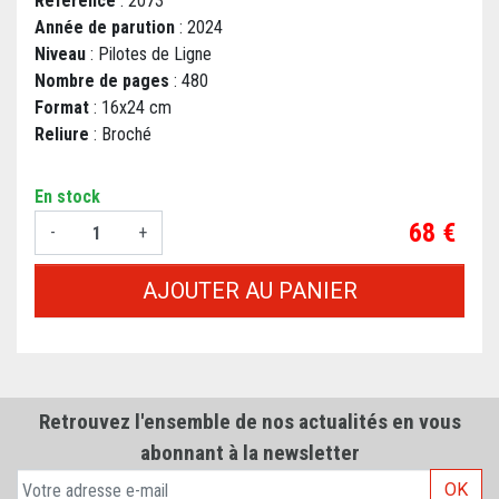
Référence
: 2073
Année de parution
: 2024
Niveau
: Pilotes de Ligne
Nombre de pages
: 480
Format
: 16x24 cm
Reliure
: Broché
En stock
Prix
68 €
-
+
AJOUTER AU PANIER
Retrouvez l'ensemble de nos actualités en vous
abonnant à la newsletter
OK