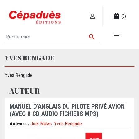

local_mall
(0)


YVES RENGADE
Yves Rengade
AUTEUR
MANUEL D'ANGLAIS DU PILOTE PRIVÉ AVION
(AVEC 8 CD AUDIO FICHIERS MP3)
Auteurs :
Joël Molac
,
Yves Rengade