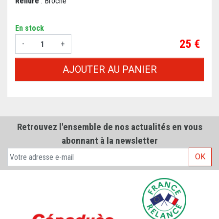
Reliure
: Broché
En stock
Prix
25 €
-
+
AJOUTER AU PANIER
Retrouvez l'ensemble de nos actualités en vous
abonnant à la newsletter
OK