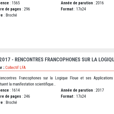
rence
: 1565
Année de parution
: 2016
re de pages
: 296
Format
: 17x24
re
: Broché
 2017 - RENCONTRES FRANCOPHONES SUR LA LOGIQU
r :
Collectif LFA
encontres Francophones sur la Logique Floue et ses Applications
tuent la manifestation scientifique...
rence
: 1614
Année de parution
: 2017
re de pages
: 246
Format
: 17x24
re
: Broché