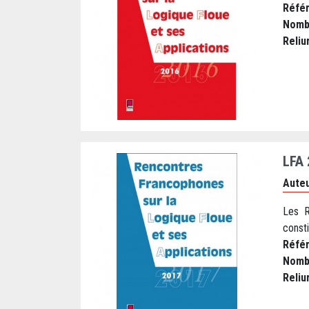
Réfé
Nomb
Reliu
LFA
Auteu
Les R
consti
Réfé
Nomb
Reliu