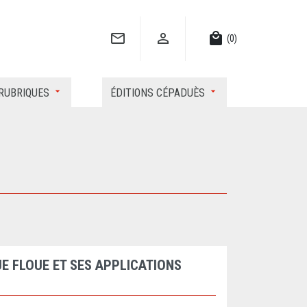


local_mall
(0)
RUBRIQUES
ÉDITIONS CÉPADUÈS
E FLOUE ET SES APPLICATIONS