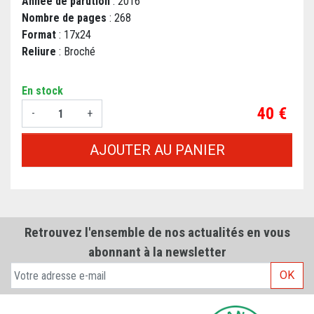
Année de parution
: 2016
Nombre de pages
: 268
Format
: 17x24
Reliure
: Broché
En stock
Prix
40 €
-
+
AJOUTER AU PANIER
Retrouvez l'ensemble de nos actualités en vous
abonnant à la newsletter
OK