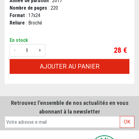
Année de parution
: 2017
Nombre de pages
: 220
Format
: 17x24
Reliure
: Broché
En stock
Prix
28 €
-
+
AJOUTER AU PANIER
Retrouvez l'ensemble de nos actualités en vous
abonnant à la newsletter
OK