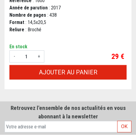
Référence
: 1600
Année de parution
: 2017
Nombre de pages
: 438
Format
: 14,5x20,5
Reliure
: Broché
En stock
Prix
29 €
-
+
AJOUTER AU PANIER
Retrouvez l'ensemble de nos actualités en vous
abonnant à la newsletter
OK