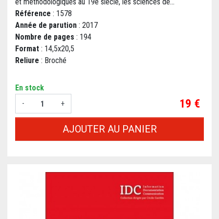
et méthodologiques au 19e siècle, les sciences de...
Référence
: 1578
Année de parution
: 2017
Nombre de pages
: 194
Format
: 14,5x20,5
Reliure
: Broché
En stock
Prix
19 €
-
+
AJOUTER AU PANIER