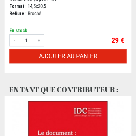
Format
: 14,5x20,5
Reliure
: Broché
En stock
Prix
29 €
-
+
AJOUTER AU PANIER
EN TANT QUE CONTRIBUTEUR :