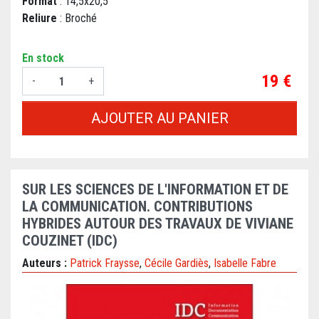
Format
: 14,5x20,5
Reliure
: Broché
En stock
Prix
19 €
-
+
AJOUTER AU PANIER
SUR LES SCIENCES DE L'INFORMATION ET DE
LA COMMUNICATION. CONTRIBUTIONS
HYBRIDES AUTOUR DES TRAVAUX DE VIVIANE
COUZINET (IDC)
Auteurs :
Patrick Fraysse
,
Cécile Gardiès
,
Isabelle Fabre