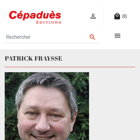

local_mall
(0)


PATRICK FRAYSSE