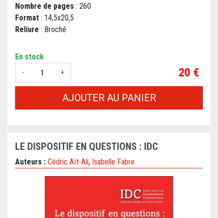
Nombre de pages
: 260
Format
: 14,5x20,5
Reliure
: Broché
En stock
Prix
20 €
-
+
AJOUTER AU PANIER
LE DISPOSITIF EN QUESTIONS : IDC
Auteurs :
Cédric Aït-Ali
,
Isabelle Fabre