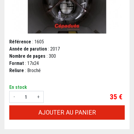
Référence
: 1605
Année de parution
: 2017
Nombre de pages
: 300
Format
: 17x24
Reliure
: Broché
En stock
Prix
35 €
-
+
AJOUTER AU PANIER