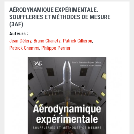
AÉRODYNAMIQUE EXPÉRIMENTALE.
SOUFFLERIES ET MÉTHODES DE MESURE
(3AF)
Auteurs :
Jean Délery
,
Bruno Chanetz
,
Patrick Gilliéron
,
Patrick Gnemmi
,
Philippe Perrier