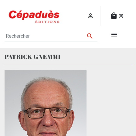

local_mall
(0)


PATRICK GNEMMI