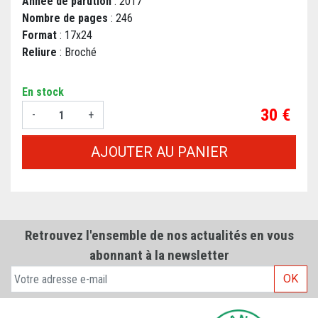
Année de parution
: 2017
Nombre de pages
: 246
Format
: 17x24
Reliure
: Broché
En stock
Prix
30 €
-
+
AJOUTER AU PANIER
Retrouvez l'ensemble de nos actualités en vous
abonnant à la newsletter
OK