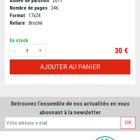
Année de parution
: 2017
Nombre de pages
: 246
Format
: 17x24
Reliure
: Broché
En stock
Prix
30 €
-
+
AJOUTER AU PANIER
Retrouvez l'ensemble de nos actualités en vous
abonnant à la newsletter
OK