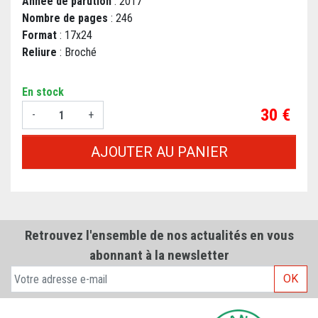
Année de parution
: 2017
Nombre de pages
: 246
Format
: 17x24
Reliure
: Broché
En stock
Prix
30 €
-
+
AJOUTER AU PANIER
Retrouvez l'ensemble de nos actualités en vous
abonnant à la newsletter
OK