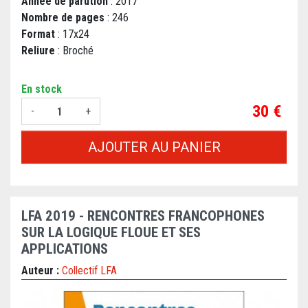
Année de parution
: 2017
Nombre de pages
: 246
Format
: 17x24
Reliure
: Broché
En stock
Prix
30 €
-
+
AJOUTER AU PANIER
LFA 2019 - RENCONTRES FRANCOPHONES
SUR LA LOGIQUE FLOUE ET SES
APPLICATIONS
Auteur :
Collectif LFA