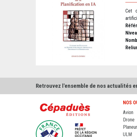
Cet o
artific
Réfé
Nive
Nomb
Reliu
Retrouvez l'ensemble de nos actualités e
NOS O
Avion
Drone
Planeu
ULM