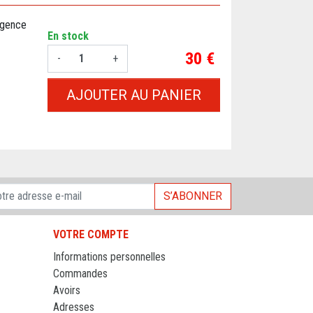
igence
En stock
Prix
30 €
-
+
AJOUTER AU PANIER
S’ABONNER
VOTRE COMPTE
Informations personnelles
Commandes
Avoirs
Adresses