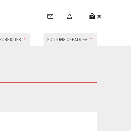


local_mall
(0)
RUBRIQUES
ÉDITIONS CÉPADUÈS