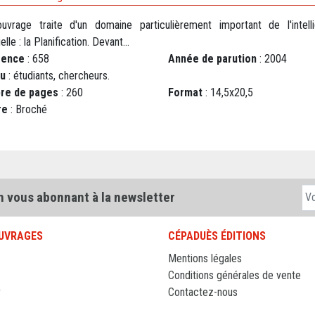
uvrage traite d'un domaine particulièrement important de l'intell
ielle : la Planification. Devant...
rence
: 658
Année de parution
: 2004
au
: étudiants, chercheurs.
re de pages
: 260
Format
: 14,5x20,5
re
: Broché
n vous abonnant à la newsletter
UVRAGES
CÉPADUÈS ÉDITIONS
Mentions légales
Conditions générales de vente
r
Contactez-nous