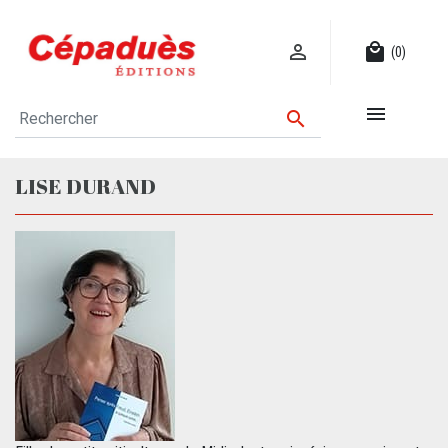

local_mall
(0)


LISE DURAND