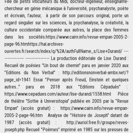
Fille de petits viticulteurs du Midi, docteur-ingénieur, enseignante-
chercheur en génie mécanique à l’université, psychanalyste, poète
et écrivain, l’auteur, à partir de son parcours original, porte un
regard singulier sur les sciences, la psychanalyse, la créativité, la
culture occidentale comparée aux autres, la place des femmes
dans les sociétés.https://www.cairn.info/revue-empan-2005-2-
page-96.htmhttps://hal.archives-
ouvertes.fr/search/index/q/%2A/authFullName_s/Lise+Durand/ ---
------------- ---------------- La production éditoriale de Lise Durand :
Recueil de poésies "Un bout de chemin" paru en janvier 2020 aux
"Editions du Non Verbal" : http://editionsnonverbal-ambx.net/?
page_id=1941 Essai "Penser après Freud, Einstein et quelques
autres..." paru en 2018 aux "Editions Cépaduès" :
https://www.cepadues.com/auteur/lise-durand/1558.html Pièce
de théâtre "Sottie à Universitopia" publiée en 2005 par la "Revue
Empan" (accès gratuit) : https://www.cairn.info/revue-empan-
2005-2-page-96.htm Analyse de "Histoire de Joseph" datant de
1987 (accès gratuit) : http://auriol.free.fr/groupe/reves-
joseph.php Recueil "Poèmes" imprimé en 1985 sur les presses de