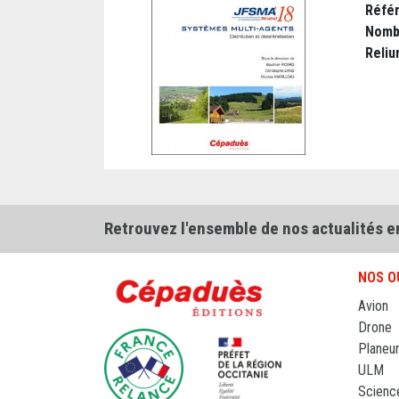
Réfé
Nomb
Reliu
Retrouvez l'ensemble de nos actualités e
NOS O
Avion
Drone
Planeu
ULM
Scienc