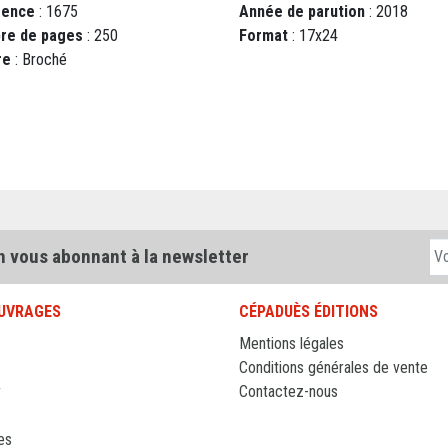
rence
: 1675
Année de parution
: 2018
re de pages
: 250
Format
: 17x24
re
: Broché
n vous abonnant à la newsletter
UVRAGES
CÉPADUÈS ÉDITIONS
Mentions légales
Conditions générales de vente
r
Contactez-nous
es