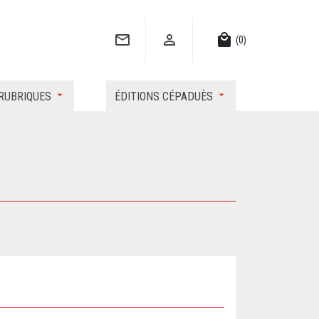


local_mall
(0)
RUBRIQUES
ÉDITIONS CÉPADUÈS