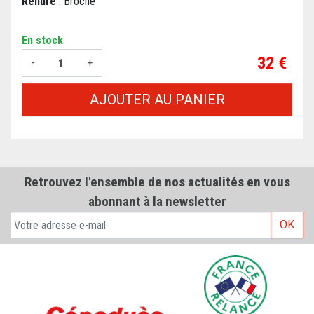
Reliure
: Broché
En stock
Prix
32 €
-
+
AJOUTER AU PANIER
Retrouvez l'ensemble de nos actualités en vous
abonnant à la newsletter
OK