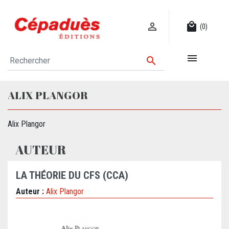

local_mall
(0)


ALIX PLANGOR
Alix Plangor
AUTEUR
LA THÉORIE DU CFS (CCA)
Auteur :
Alix Plangor