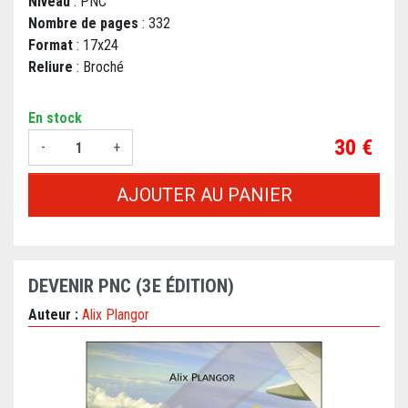
Niveau
: PNC
Nombre de pages
: 332
Format
: 17x24
Reliure
: Broché
En stock
Prix
30 €
-
+
AJOUTER AU PANIER
DEVENIR PNC (3E ÉDITION)
Auteur :
Alix Plangor