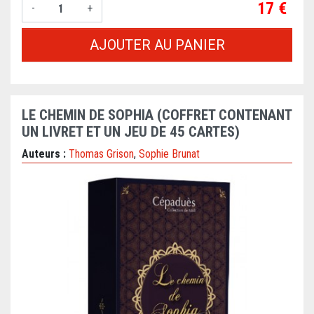
Prix
17 €
-
+
AJOUTER AU PANIER
LE CHEMIN DE SOPHIA (COFFRET CONTENANT
UN LIVRET ET UN JEU DE 45 CARTES)
Auteurs :
Thomas Grison
,
Sophie Brunat