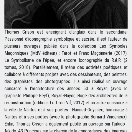
Thomas Grison est enseignant d'anglais dans le secondaire.
Passionné d'iconographie symbolique et sacrée, il est l'auteur de
plusieurs ouvrages publiés dans la collection Les Symboles
Maçonniques (MdV éditeur) : Tarot et Franc-Maçonnerie (2017),
Le Symbolisme de l'épée, et encore Iconographie du R.é.R. (2
tomes, 2018). Parallèlement, il mène des activités poétiques et
collabore à différents projets avec des dessinateurs, des peintres,
des graphistes, des photographes. Il a ainsi réalisé un ouvrage
consacré à l'architecture des années 50 à Royan (avec le
graphiste Philippe Reyt), Royan-Nayor, éloge des architectes de la
reconstruction (éditions Le Croît Vif, 2017) et un autre consacré à
la ville de Nantes et à ses poètes : Naoned-Odyssée, hommage à
Nantes et à ses poètes (avec le photographe Bernard Vinceneux).
Enfin, Thomas Grison a également publié un ouvrage sur l'aïkido :
Aïkido, 43 Principes sur le chemin de la concordance des énergies