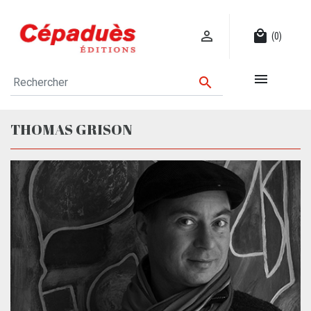

local_mall
(0)


THOMAS GRISON