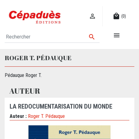

local_mall
(0)


ROGER T. PÉDAUQUE
Pédauque Roger T.
AUTEUR
LA REDOCUMENTARISATION DU MONDE
Auteur :
Roger T. Pédauque