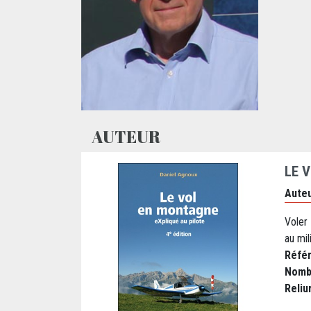
AUTEUR
LE 
Auteu
Voler
au mil
Réfé
Nomb
Reliu