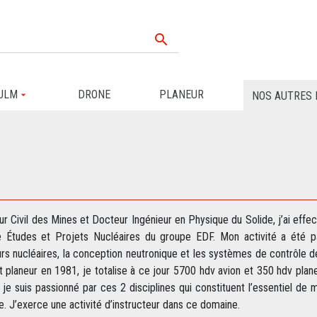

ULM
DRONE
PLANEUR
NOS AUTRES 
ur Civil des Mines et Docteur Ingénieur en Physique du Solide, j’ai effec
e Études et Projets Nucléaires du groupe EDF. Mon activité a été pa
rs nucléaires, la conception neutronique et les systèmes de contrôle d
 planeur en 1981, je totalise à ce jour 5700 hdv avion et 350 hdv plane
, je suis passionné par ces 2 disciplines qui constituent l’essentiel de
e. J’exerce une activité d’instructeur dans ce domaine.