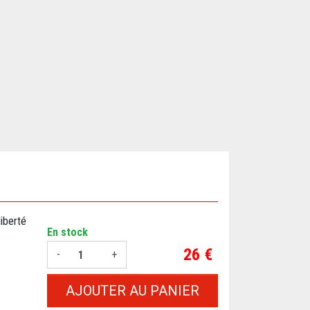
iberté
En stock
Prix
26 €
-
+
AJOUTER AU PANIER