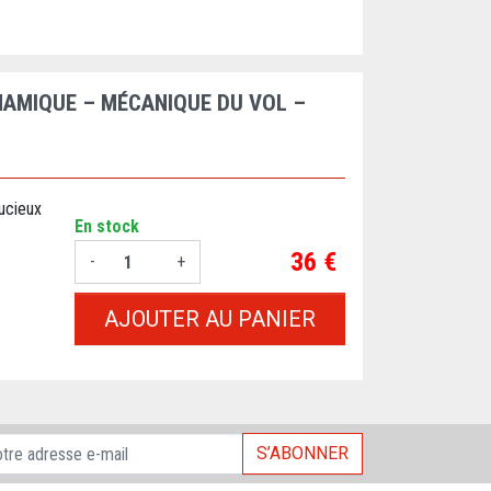
YNAMIQUE – MÉCANIQUE DU VOL –
oucieux
En stock
Prix
36 €
-
+
AJOUTER AU PANIER
S’ABONNER