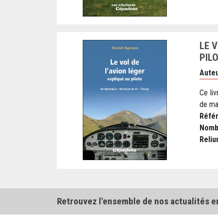
LE 
PIL
Auteu
Ce liv
de maî
Réfé
Nomb
Reliu
Retrouvez l'ensemble de nos actualités e