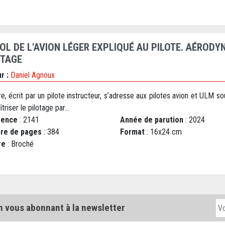
VOL DE L'AVION LÉGER EXPLIQUÉ AU PILOTE. AÉROD
OTAGE
r :
Daniel Agnoux
re, écrit par un pilote instructeur, s’adresse aux pilotes avion et ULM s
triser le pilotage par...
rence
: 2141
Année de parution
: 2024
re de pages
: 384
Format
: 16x24 cm
re
: Broché
n vous abonnant à la newsletter