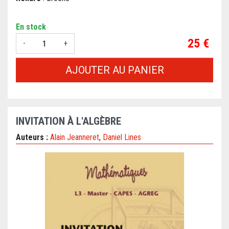
En stock
Prix
25 €
-
+
AJOUTER AU PANIER
INVITATION À L'ALGÈBRE
Auteurs :
Alain Jeanneret
,
Daniel Lines