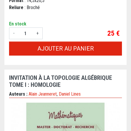
Format
: 14,5x20,5
Reliure
: Broché
En stock
Prix
25 €
-
+
AJOUTER AU PANIER
INVITATION À LA TOPOLOGIE ALGÉBRIQUE
TOME I : HOMOLOGIE
Auteurs :
Alain Jeanneret
,
Daniel Lines