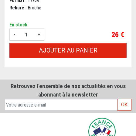
Format
: 17x24
Reliure
: Broché
En stock
Prix
26 €
-
+
AJOUTER AU PANIER
Retrouvez l'ensemble de nos actualités en vous
abonnant à la newsletter
OK