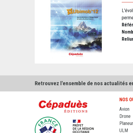
L'évo
perme
Réfé
Nomb
Reliu
Retrouvez l'ensemble de nos actualités e
NOS O
Avion
Drone
Planeu
ULM