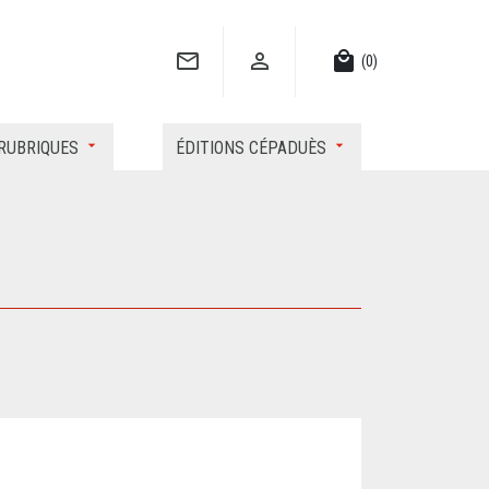


local_mall
(0)
RUBRIQUES
ÉDITIONS CÉPADUÈS