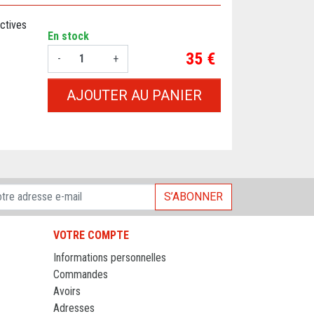
ctives
En stock
Prix
35 €
-
+
AJOUTER AU PANIER
S’ABONNER
VOTRE COMPTE
Informations personnelles
Commandes
Avoirs
Adresses