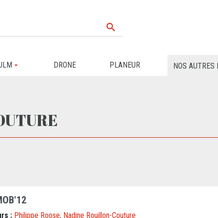

ULM
DRONE
PLANEUR
NOS AUTRES 
e
COUTURE
MOB'12
rs :
Philippe Roose
,
Nadine Rouillon-Couture