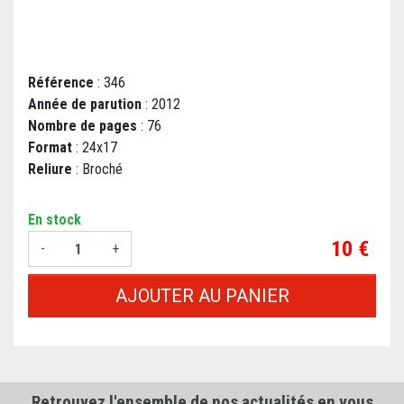
Référence
: 346
Année de parution
: 2012
Nombre de pages
: 76
Format
: 24x17
Reliure
: Broché
En stock
Prix
10 €
-
+
AJOUTER AU PANIER
Retrouvez l'ensemble de nos actualités en vous