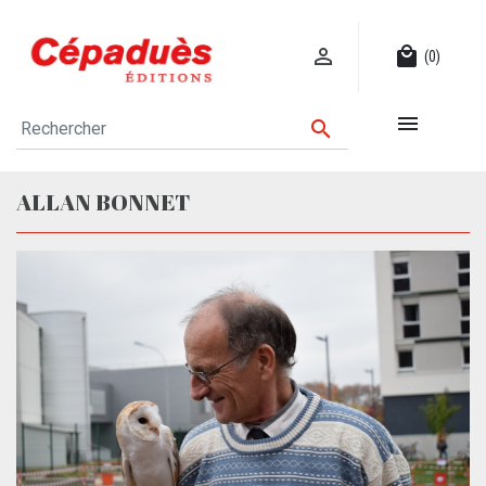

local_mall
(0)


ALLAN BONNET