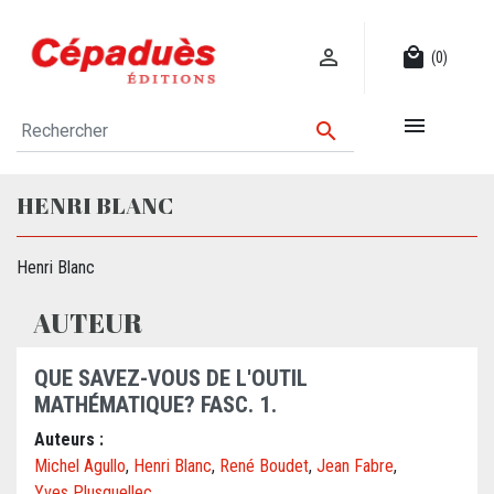

local_mall
(0)


HENRI BLANC
Henri Blanc
AUTEUR
QUE SAVEZ-VOUS DE L'OUTIL
MATHÉMATIQUE? FASC. 1.
Auteurs :
Michel Agullo
,
Henri Blanc
,
René Boudet
,
Jean Fabre
,
Yves Plusquellec