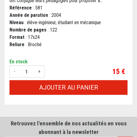
ont conjugué leurs pédagogies pour proposer à...
Référence
: 581
Année de parution
: 2004
Niveau
: élève-ingénieur, étudiant en mécanique
Nombre de pages
: 122
Format
: 17x24
Reliure
: Broché
En stock
Prix
15 €
-
+
AJOUTER AU PANIER
Retrouvez l'ensemble de nos actualités en vous
abonnant à la newsletter