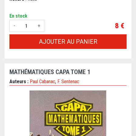
En stock
Prix
8 €
-
+
AJOUTER AU PANIER
MATHÉMATIQUES CAPA TOME 1
Auteurs :
Paul Cabanac
,
F. Sentenac