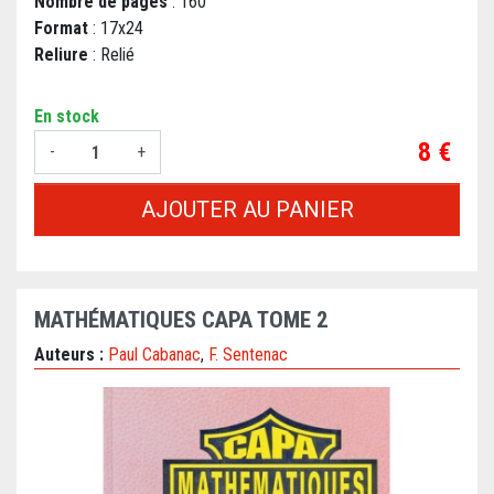
Nombre de pages
: 160
Format
: 17x24
Reliure
: Relié
En stock
Prix
8 €
-
+
AJOUTER AU PANIER
MATHÉMATIQUES CAPA TOME 2
Auteurs :
Paul Cabanac
,
F. Sentenac