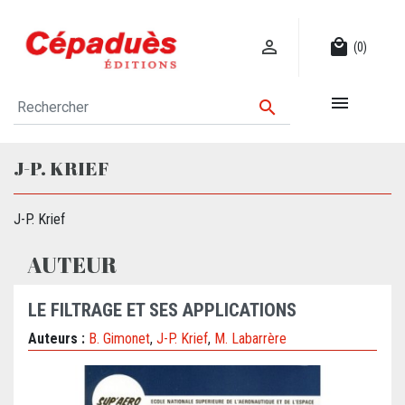

local_mall
(0)


J-P. KRIEF
J-P. Krief
AUTEUR
LE FILTRAGE ET SES APPLICATIONS
Auteurs :
B. Gimonet
,
J-P. Krief
,
M. Labarrère