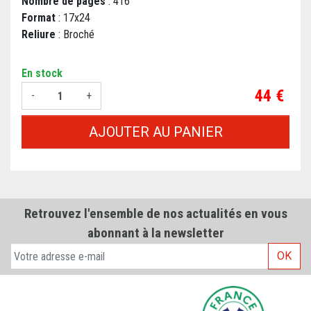
Nombre de pages
: 416
Format
: 17x24
Reliure
: Broché
En stock
Prix
44 €
-
+
AJOUTER AU PANIER
Retrouvez l'ensemble de nos actualités en vous
abonnant à la newsletter
OK