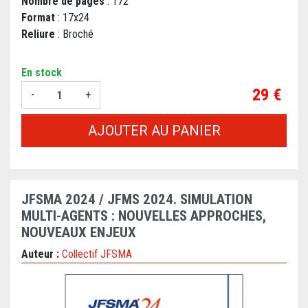
Nombre de pages
: 172
Format
: 17x24
Reliure
: Broché
En stock
Prix
29 €
-
+
AJOUTER AU PANIER
JFSMA 2024 / JFMS 2024. SIMULATION
MULTI-AGENTS : NOUVELLES APPROCHES,
NOUVEAUX ENJEUX
Auteur :
Collectif JFSMA