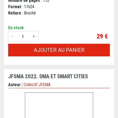
Nombre de pages
: 172
Format
: 17x24
Reliure
: Broché
En stock
Prix
29 €
-
+
AJOUTER AU PANIER
JFSMA 2022. SMA ET SMART CITIES
Auteur :
Collectif JFSMA