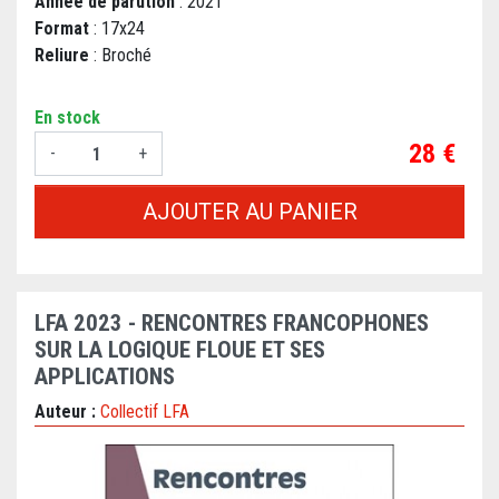
Année de parution
: 2021
Format
: 17x24
Reliure
: Broché
En stock
Prix
28 €
-
+
AJOUTER AU PANIER
LFA 2023 - RENCONTRES FRANCOPHONES
SUR LA LOGIQUE FLOUE ET SES
APPLICATIONS
Auteur :
Collectif LFA