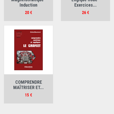
Induction
Exercices...
Prix
Prix
20 €
26 €
COMPRENDRE
MAÎTRISER ET...
Prix
15 €