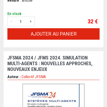
Reliure
: Broché
En stock
Prix
32 €
-
+
AJOUTER AU PANIER
JFSMA 2024 / JFMS 2024. SIMULATION
MULTI-AGENTS : NOUVELLES APPROCHES,
NOUVEAUX ENJEUX
Auteur :
Collectif JFSMA