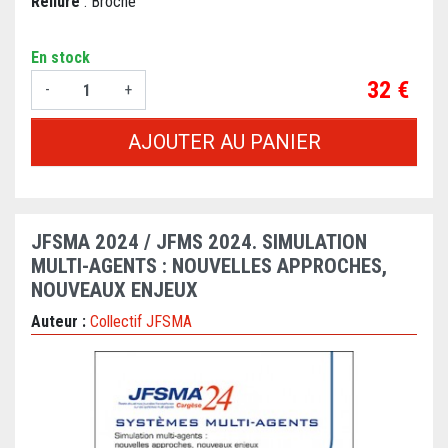
Reliure
: Broché
En stock
Prix
32 €
-
+
AJOUTER AU PANIER
JFSMA 2024 / JFMS 2024. SIMULATION
MULTI-AGENTS : NOUVELLES APPROCHES,
NOUVEAUX ENJEUX
Auteur :
Collectif JFSMA