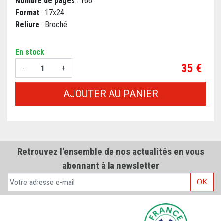
Nombre de pages
: 166
Format
: 17x24
Reliure
: Broché
En stock
Prix
35 €
-
+
AJOUTER AU PANIER
Retrouvez l'ensemble de nos actualités en vous
abonnant à la newsletter
OK